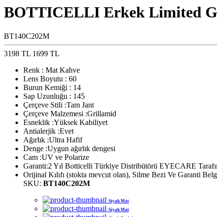
BOTTICELLI Erkek Limited G
BT140C202M
3198 TL
1699 TL
Renk : Mat Kahve
Lens Boyutu : 60
Burun Kemiği : 14
Sap Uzunluğu : 145
Çerçeve Stili :Tam Jant
Çerçeve Malzemesi :Grillamid
Esneklik :Yüksek Kabiliyet
Antialerjik :Evet
Ağırlık :Ultra Hafif
Denge :Uygun ağırlık dengesi
Cam :UV ve Polarize
Garanti:2 Yıl Botticelli Türkiye Distribütörü EYECARE Tarafın
Orijinal Kılıfı (stokta mevcut olan), Silme Bezi Ve Garanti Belge
SKU:
BT140C202M
Siyah Mat
Siyah Mat