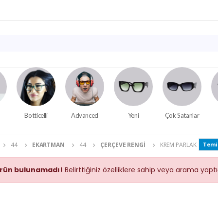
Botticelli
Advanced
Yeni
Çok Satanlar
44
EKARTMAN
44
ÇERÇEVE RENGI
KREM PARLAK
Temi
rün bulunamadı!
Belirttiğiniz özelliklere sahip veya arama yap