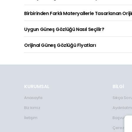
Birbirinden Farklı Materyallerle Tasarlanan Orij
Uygun Güneş Gözlüğü Nasıl Seçilir?
Orijinal Güneş Gözlüğü Fiyatları
KURUMSAL
BİLGİ
Anasayfa
Sıkça Sor
Biz kimiz
Aydınlatm
İletişim
Başvuru 
Çerez Kul