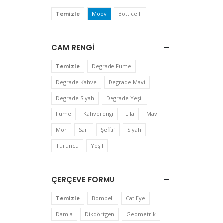
Temizle
Moov
Botticelli
CAM RENGI
Temizle
Degrade Füme
Degrade Kahve
Degrade Mavi
Degrade Siyah
Degrade Yeşil
Füme
Kahverengi
Lila
Mavi
Mor
Sarı
Şeffaf
Siyah
Turuncu
Yeşil
ÇERÇEVE FORMU
Temizle
Bombeli
Cat Eye
Damla
Dikdörtgen
Geometrik