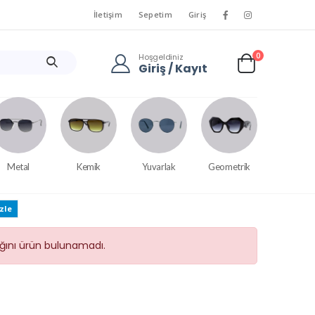
İletişim
Sepetim
Giriş
0
Hoşgeldiniz
Giriş / Kayıt
Metal
Kemik
Yuvarlak
Geometrik
zle
tığını ürün bulunamadı.