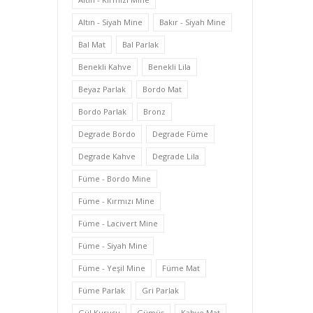
Altın - Siyah Mine
Bakır - Siyah Mine
Bal Mat
Bal Parlak
Benekli Kahve
Benekli Lila
Beyaz Parlak
Bordo Mat
Bordo Parlak
Bronz
Degrade Bordo
Degrade Füme
Degrade Kahve
Degrade Lila
Füme - Bordo Mine
Füme - Kırmızı Mine
Füme - Lacivert Mine
Füme - Siyah Mine
Füme - Yeşil Mine
Füme Mat
Füme Parlak
Gri Parlak
Gül Kurusu
Gümüş
Kahve Mat