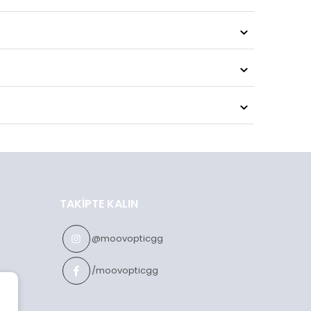
TAKIPTE KALIN
@moovopticgg
/moovopticgg