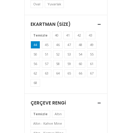
Oval
Yuvarlak
EKARTMAN (SIZE)
Temizle
40
41
42
43
44
45
46
47
48
49
50
51
52
53
54
55
56
57
58
59
60
61
62
63
64
65
66
67
68
ÇERÇEVE RENGI
Temizle
Altın
Altın - Kahve Mine
Altın - Kırmızı Mine