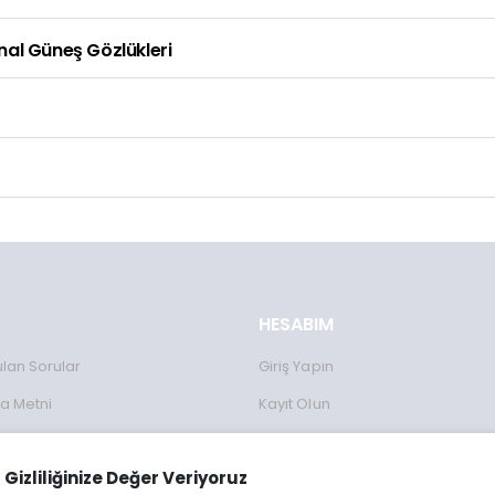
inal Güneş Gözlükleri
HESABIM
ulan Sorular
Giriş Yapın
a Metni
Kayıt Olun
Formu
Gizliliğinize Değer Veriyoruz
lanımı