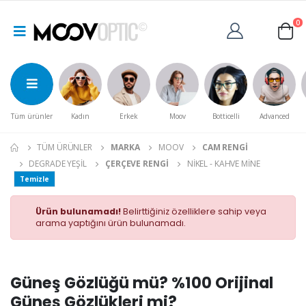
0
Tüm ürünler
Kadın
Erkek
Moov
Botticelli
Advanced
TÜM ÜRÜNLER
MARKA
MOOV
CAM RENGI
DEGRADE YEŞIL
ÇERÇEVE RENGI
NIKEL - KAHVE MINE
Temizle
Ürün bulunamadı!
Belirttiğiniz özelliklere sahip veya
arama yaptığını ürün bulunamadı.
Güneş Gözlüğü mü? %100 Orijinal
Güneş Gözlükleri mi?