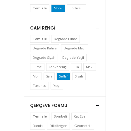
Temizle
Moov
Botticelli
CAM RENGI
Temizle
Degrade Füme
Degrade Kahve
Degrade Mavi
Degrade Siyah
Degrade Yeşil
Füme
Kahverengi
Lila
Mavi
Mor
Sarı
Şeffaf
Siyah
Turuncu
Yeşil
ÇERÇEVE FORMU
Temizle
Bombeli
Cat Eye
Damla
Dikdörtgen
Geometrik