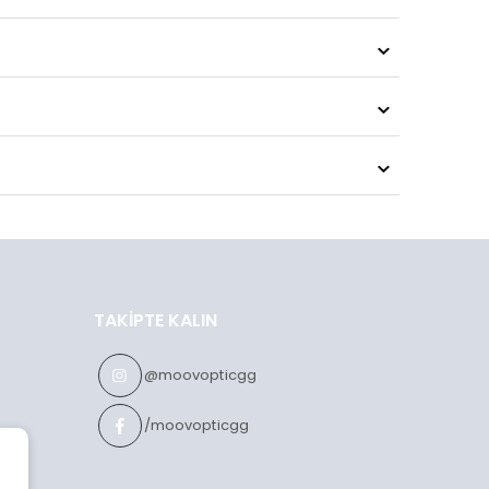
TAKIPTE KALIN
@moovopticgg
/moovopticgg