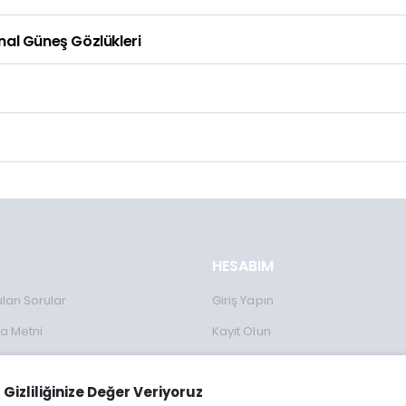
inal Güneş Gözlükleri
HESABIM
ulan Sorular
Giriş Yapın
a Metni
Kayıt Olun
Formu
Gizliliğinize Değer Veriyoruz
lanımı