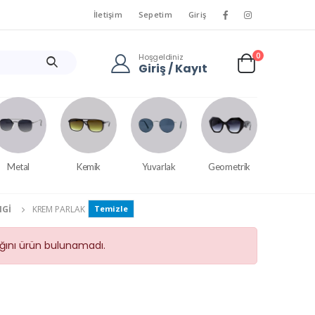
İletişim
Sepetim
Giriş
0
Hoşgeldiniz
Giriş / Kayıt
Metal
Kemik
Yuvarlak
Geometrik
NGI
KREM PARLAK
Temizle
tığını ürün bulunamadı.