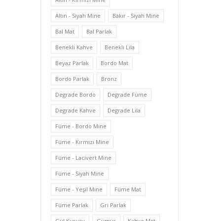
Altın - Siyah Mine
Bakır - Siyah Mine
Bal Mat
Bal Parlak
Benekli Kahve
Benekli Lila
Beyaz Parlak
Bordo Mat
Bordo Parlak
Bronz
Degrade Bordo
Degrade Füme
Degrade Kahve
Degrade Lila
Füme - Bordo Mine
Füme - Kırmızı Mine
Füme - Lacivert Mine
Füme - Siyah Mine
Füme - Yeşil Mine
Füme Mat
Füme Parlak
Gri Parlak
Gül Kurusu
Gümüş
Kahve Mat