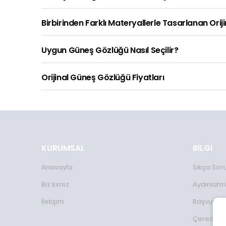
Birbirinden Farklı Materyallerle Tasarlanan Orij
Uygun Güneş Gözlüğü Nasıl Seçilir?
Orijinal Güneş Gözlüğü Fiyatları
KURUMSAL
BİLGİ
Anasayfa
Sıkça Sor
Biz kimiz
Aydınlatm
İletişim
Başvuru 
Çerez Kul