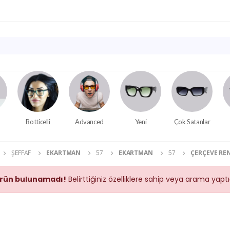
Botticelli
Advanced
Yeni
Çok Satanlar
ŞEFFAF
EKARTMAN
57
EKARTMAN
57
ÇERÇEVE RE
rün bulunamadı!
Belirttiğiniz özelliklere sahip veya arama yap