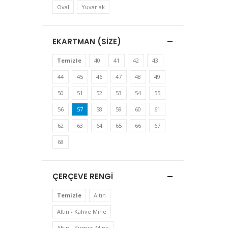
Oval
Yuvarlak
EKARTMAN (SIZE)
Temizle
40
41
42
43
44
45
46
47
48
49
50
51
52
53
54
55
56
57
58
59
60
61
62
63
64
65
66
67
68
ÇERÇEVE RENGI
Temizle
Altın
Altın - Kahve Mine
Altın - Kırmızı Mine