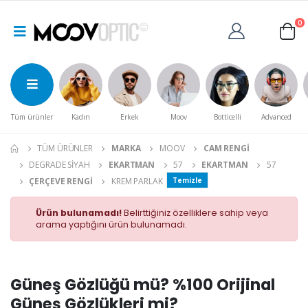
0
Tüm ürünler
Kadın
Erkek
Moov
Botticelli
Advanced
TÜM ÜRÜNLER
MARKA
MOOV
CAM RENGI
DEGRADE SIYAH
EKARTMAN
57
EKARTMAN
57
ÇERÇEVE RENGI
KREM PARLAK
Temizle
Ürün bulunamadı!
Belirttiğiniz özelliklere sahip veya
arama yaptığını ürün bulunamadı.
Güneş Gözlüğü mü? %100 Orijinal
Güneş Gözlükleri mi?