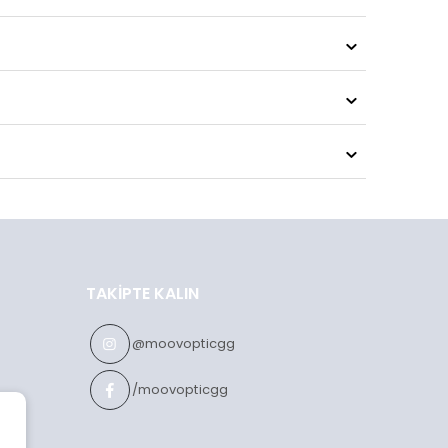
TAKIPTE KALIN
@moovopticgg
/moovopticgg