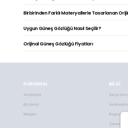
Birbirinden Farklı Materyallerle Tasarlanan Orij
Uygun Güneş Gözlüğü Nasıl Seçilir?
Orijinal Güneş Gözlüğü Fiyatları
KURUMSAL
BİLGİ
Anasayfa
Sıkça Sor
Biz kimiz
Aydınlatm
İletişim
Başvuru 
Çerez Kul