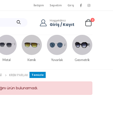
İletişim
Sepetim
Giriş
0
Hoşgeldiniz
Giriş / Kayıt
Metal
Kemik
Yuvarlak
Geometrik
I
KREM PARLAK
Temizle
tığını ürün bulunamadı.