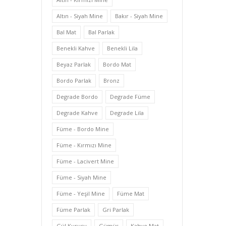
Altın - Siyah Mine
Bakır - Siyah Mine
Bal Mat
Bal Parlak
Benekli Kahve
Benekli Lila
Beyaz Parlak
Bordo Mat
Bordo Parlak
Bronz
Degrade Bordo
Degrade Füme
Degrade Kahve
Degrade Lila
Füme - Bordo Mine
Füme - Kırmızı Mine
Füme - Lacivert Mine
Füme - Siyah Mine
Füme - Yeşil Mine
Füme Mat
Füme Parlak
Gri Parlak
Gül Kurusu
Gümüş
Kahve Mat