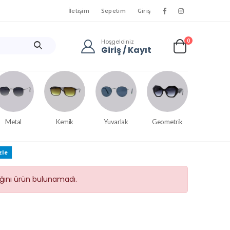
İletişim
Sepetim
Giriş
0
Hoşgeldiniz
Giriş / Kayıt
Metal
Kemik
Yuvarlak
Geometrik
zle
tığını ürün bulunamadı.