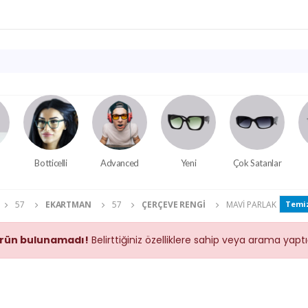
Botticelli
Advanced
Yeni
Çok Satanlar
57
EKARTMAN
57
ÇERÇEVE RENGI
MAVI PARLAK
Temi
rün bulunamadı!
Belirttiğiniz özelliklere sahip veya arama yap