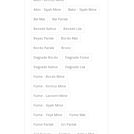
Altın - Siyah Mine
Bakır - Siyah Mine
Bal Mat
Bal Parlak
Benekli Kahve
Benekli Lila
Beyaz Parlak
Bordo Mat
Bordo Parlak
Bronz
Degrade Bordo
Degrade Füme
Degrade Kahve
Degrade Lila
Füme - Bordo Mine
Füme - Kırmızı Mine
Füme - Lacivert Mine
Füme - Siyah Mine
Füme - Yeşil Mine
Füme Mat
Füme Parlak
Gri Parlak
Gül Kurusu
Gümüş
Kahve Mat