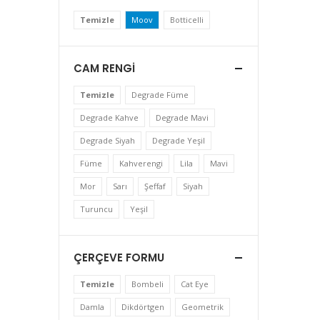
Temizle
Moov
Botticelli
CAM RENGI
Temizle
Degrade Füme
Degrade Kahve
Degrade Mavi
Degrade Siyah
Degrade Yeşil
Füme
Kahverengi
Lila
Mavi
Mor
Sarı
Şeffaf
Siyah
Turuncu
Yeşil
ÇERÇEVE FORMU
Temizle
Bombeli
Cat Eye
Damla
Dikdörtgen
Geometrik