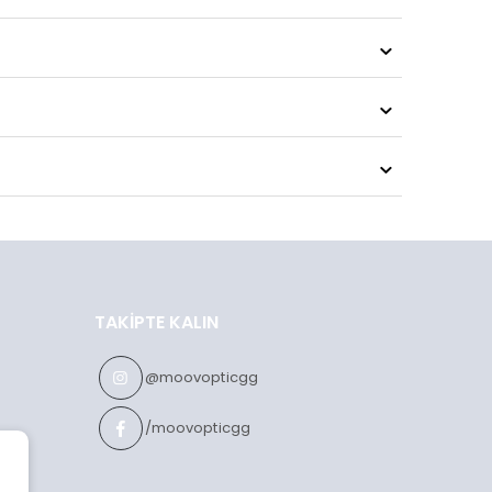
TAKIPTE KALIN
@moovopticgg
/moovopticgg