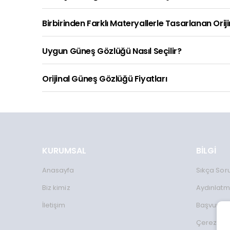
Birbirinden Farklı Materyallerle Tasarlanan Orij
Uygun Güneş Gözlüğü Nasıl Seçilir?
Orijinal Güneş Gözlüğü Fiyatları
KURUMSAL
BİLGİ
Anasayfa
Sıkça Sor
Biz kimiz
Aydınlatm
İletişim
Başvuru 
Çerez Kul