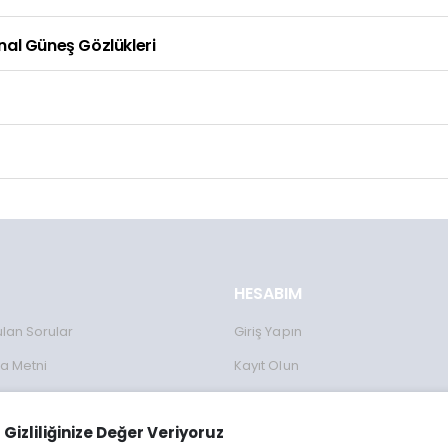
inal Güneş Gözlükleri
HESABIM
ulan Sorular
Giriş Yapın
a Metni
Kayıt Olun
Formu
Gizliliğinize Değer Veriyoruz
lanımı