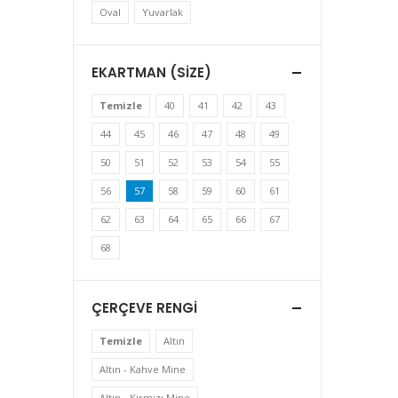
Oval
Yuvarlak
EKARTMAN (SIZE)
Temizle
40
41
42
43
44
45
46
47
48
49
50
51
52
53
54
55
56
57
58
59
60
61
62
63
64
65
66
67
68
ÇERÇEVE RENGI
Temizle
Altın
Altın - Kahve Mine
Altın - Kırmızı Mine