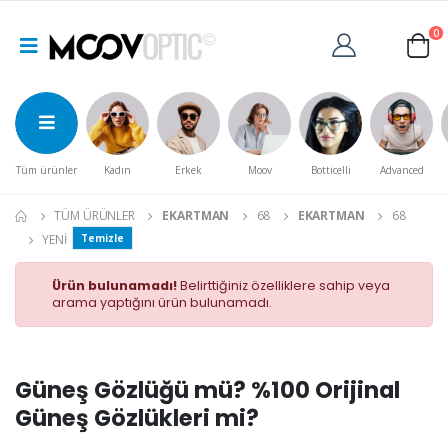
0
Tüm ürünler
Kadın
Erkek
Moov
Botticelli
Advanced
TÜM ÜRÜNLER
EKARTMAN
68
EKARTMAN
68
YENI
Temizle
Ürün bulunamadı!
Belirttiğiniz özelliklere sahip veya
arama yaptığını ürün bulunamadı.
Güneş Gözlüğü mü? %100 Orijinal
Güneş Gözlükleri mi?