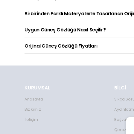
Birbirinden Farklı Materyallerle Tasarlanan Orij
Uygun Güneş Gözlüğü Nasıl Seçilir?
Orijinal Güneş Gözlüğü Fiyatları
KURUMSAL
BİLGİ
Anasayfa
Sıkça Sor
Biz kimiz
Aydınlatm
İletişim
Başvuru 
Çerez Kul