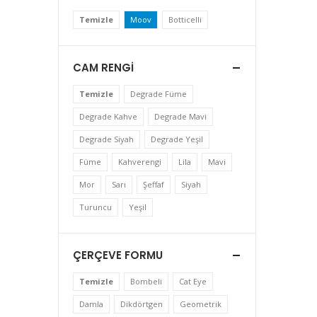
Temizle
Moov
Botticelli
CAM RENGI
Temizle
Degrade Füme
Degrade Kahve
Degrade Mavi
Degrade Siyah
Degrade Yeşil
Füme
Kahverengi
Lila
Mavi
Mor
Sarı
Şeffaf
Siyah
Turuncu
Yeşil
ÇERÇEVE FORMU
Temizle
Bombeli
Cat Eye
Damla
Dikdörtgen
Geometrik