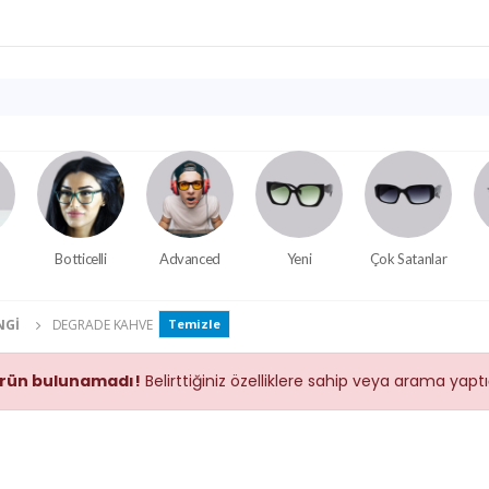
Botticelli
Advanced
Yeni
Çok Satanlar
NGI
DEGRADE KAHVE
Temizle
rün bulunamadı!
Belirttiğiniz özelliklere sahip veya arama yap