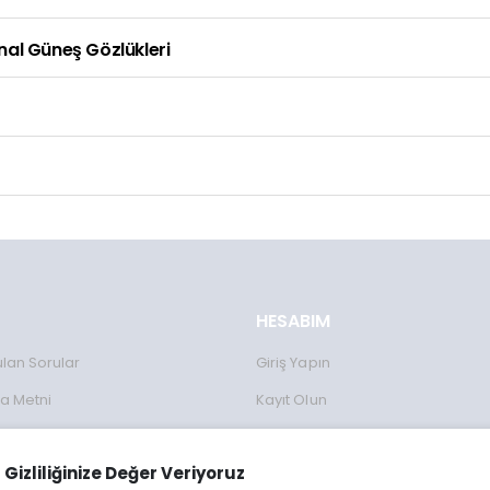
inal Güneş Gözlükleri
HESABIM
ulan Sorular
Giriş Yapın
a Metni
Kayıt Olun
Formu
Gizliliğinize Değer Veriyoruz
lanımı