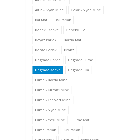
Altın - Siyah Mine
Bakır - Siyah Mine
Bal Mat
Bal Parlak
Benekli Kahve
Benekli Lila
Beyaz Parlak
Bordo Mat
Bordo Parlak
Bronz
Degrade Bordo
Degrade Füme
Degrade Kahve
Degrade Lila
Füme - Bordo Mine
Füme - Kırmızı Mine
Füme - Lacivert Mine
Füme - Siyah Mine
Füme - Yeşil Mine
Füme Mat
Füme Parlak
Gri Parlak
Gül Kurusu
Gümüş
Kahve Mat