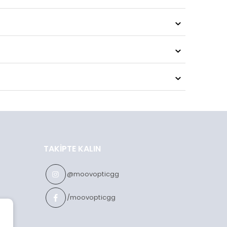
TAKIPTE KALIN
@moovopticgg
/moovopticgg