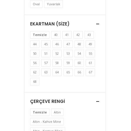
Oval
Yuvarlak
EKARTMAN (SIZE)
Temizle
40
41
42
43
44
45
46
47
48
49
50
51
52
53
54
55
56
57
58
59
60
61
62
63
64
65
66
67
68
ÇERÇEVE RENGI
Temizle
Altın
Altın - Kahve Mine
Altın - Kırmızı Mine