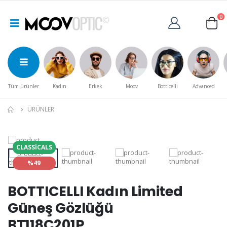
0
Tüm ürünler
Kadın
Erkek
Moov
Botticelli
Advanced
ÜRÜNLER
CLASSICALS
%49
BOTTICELLI Kadın Limited
Güneş Gözlüğü
BT118C201P