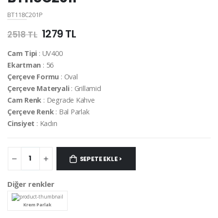
BT118C201P
1279 TL
2518 TL
Cam Tipi
: UV400
Ekartman
: 56
Çerçeve Formu
: Oval
Çerçeve Materyali
: Grillamid
Cam Renk
: Degrade Kahve
Çerçeve Renk
: Bal Parlak
Cinsiyet
: Kadın
SEPETE EKLE >
Diğer renkler
Krem Parlak