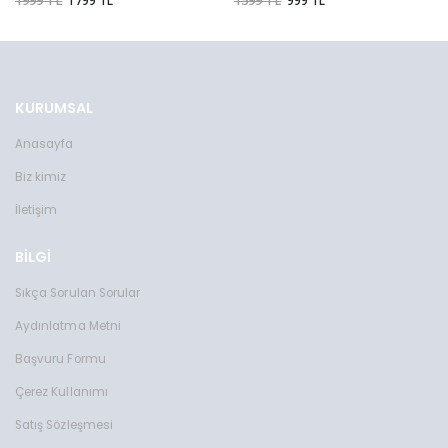
1999 TL
1599 TL
KURUMSAL
Anasayfa
Biz kimiz
İletişim
BİLGİ
Sıkça Sorulan Sorular
Aydınlatma Metni
Başvuru Formu
Çerez Kullanımı
Satış Sözleşmesi