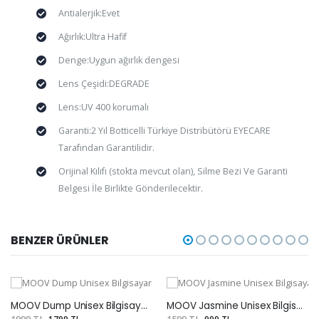
Antialerjik:Evet
Ağırlık:Ultra Hafif
Denge:Uygun ağırlık dengesi
Lens Çeşidi:DEGRADE
Lens:UV 400 korumalı
Garanti:2 Yıl Botticelli Türkiye Distribütörü EYECARE
Tarafından Garantilidir.
Orijinal Kılıfı (stokta mevcut olan), Silme Bezi Ve Garanti
Belgesi İle Birlikte Gönderilecektir.
BENZER ÜRÜNLER
MOOV Dump Unisex Bilgisayar Gözlüğü
MOOV Jasmine Unisex Bilgisayar Gözlüğü
1799 TL
999 TL