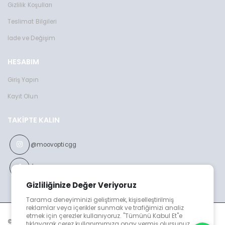
Gizlilik Koşulları
Teslimat Bilgileri
İade ve Değişim
HESABIM
Giriş Yapın
Kayıt Olun
TAKIPTE KALIN
@moovopticgg
/moovopticgg
Gizliliğinize Değer Veriyoruz
Tarama deneyiminizi geliştirmek, kişiselleştirilmiş
reklamlar veya içerikler sunmak ve trafiğimizi analiz
etmek için çerezler kullanıyoruz. "Tümünü Kabul Et"e
© MOOV v2023
tıklayarak çerez kullanımımıza onay vermiş olursunuz.