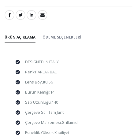
PAYLAŞ:
ÜRÜN AÇIKLAMA
ÖDEME SEÇENEKLERI
DESIGNED IN ITALY
Renk:PARLAK BAL
Lens Boyutu:56
Burun Kemiği:14
Sap Uzunluğu:140
Çerçeve Stili:Tam Jant
Çerçeve Malzemesi:Grillamid
Esneklik:Yüksek Kabiliyet