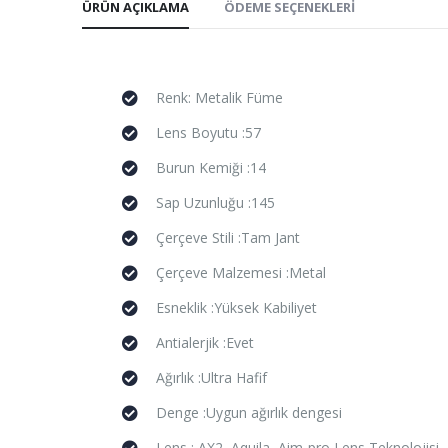
ÜRÜN AÇIKLAMA
ÖDEME SEÇENEKLERI
Renk: Metalik Füme
Lens Boyutu :57
Burun Kemiği :14
Sap Uzunluğu :145
Çerçeve Stili :Tam Jant
Çerçeve Malzemesi :Metal
Esneklik :Yüksek Kabiliyet
Antialerjik :Evet
Ağırlık :Ultra Hafif
Denge :Uygun ağırlık dengesi
Lens : AX2, Aquila, Aim-pro Lens Teknolojisi