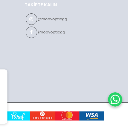
TAKIPTE KALIN
@moovopticgg
/moovopticgg