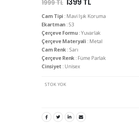
1399 TL
1999 TL
Cam Tipi
: Mavi Işık Koruma
Ekartman
: 53
Çerçeve Formu
: Yuvarlak
Çerçeve Materyali
: Metal
Cam Renk
: Sarı
Çerçeve Renk
: Füme Parlak
Cinsiyet
: Unisex
STOK YOK
PAYLAŞ: