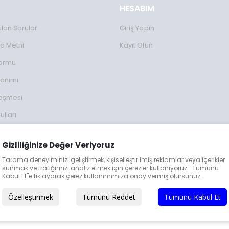
HESABIM
ulan Sorular
Giriş Yapın
a Metni
Kayıt Olun
Formu
lanımı
leşmesi
ulları
lgileri
Gizliliğinize Değer Veriyoruz
eğişim
Tarama deneyiminizi geliştirmek, kişiselleştirilmiş reklamlar veya içerikler
sunmak ve trafiğimizi analiz etmek için çerezler kullanıyoruz. "Tümünü
Kabul Et"e tıklayarak çerez kullanımımıza onay vermiş olursunuz.
Özelleştirmek
Tümünü Reddet
Tümünü Kabul Et