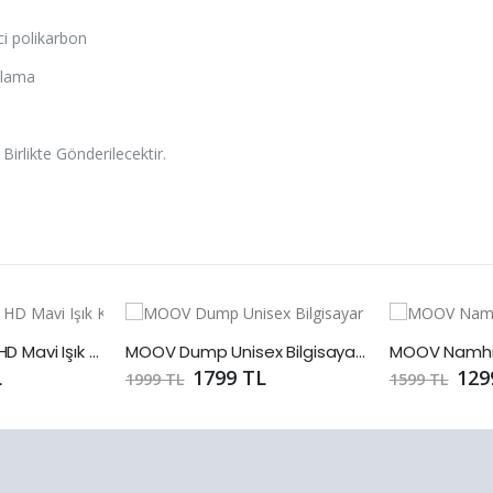
ci polikarbon
plama
 Birlikte Gönderilecektir.
MOOV Vesta Full HD Mavi Işık Koruyucu Ekran Gözlüğü
MOOV Dump Unisex Bilgisayar Gözlüğü
L
1799 TL
129
1999 TL
1599 TL