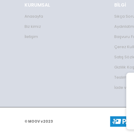
KURUMSAL
BİLGİ
Anasayfa
Sıkça Sor
Biz kimiz
Aydınlatm
İletişim
Başvuru 
Çerez Kul
Satış Söz
Gizlilik Koş
Teslimat Bi
İade ve D
© MOOV v2023