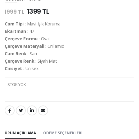
1399 TL
1999 TL
Cam Tipi
: Mavi Işık Koruma
Ekartman
: 47
Çerçeve Formu
: Oval
Çerçeve Materyali
: Grillamid
Cam Renk
: Sarı
Çerçeve Renk
: Siyah Mat
Cinsiyet
: Unisex
STOK YOK
PAYLAŞ:
ÜRÜN AÇIKLAMA
ÖDEME SEÇENEKLERI