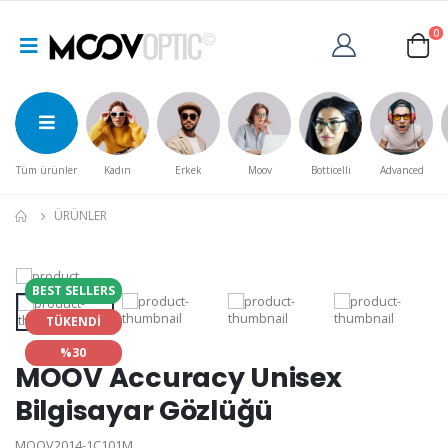
0
Tüm ürünler
Kadın
Erkek
Moov
Botticelli
Advanced
ÜRÜNLER
BEST SELLERS
TÜKENDİ
%30
MOOV Accuracy Unisex
Bilgisayar Gözlüğü
MOOV2014-1C101M